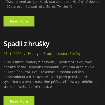
přístupu není ani Jan Kauf, starosta obce Hrušky. Video se
můžete prohlédnout zde. Zdroj: Twitter/X
Read More
Spadlí z hrušky
26. 1. 2020
Ekologie
,
Životní prostor
,
Zprávy
Klub s tímto ironickým názvem „Spadli z hrušky“, tvoří
potulný sadař Dominik Grohmann, krajinná architektka
Zuzana Špaková, Eva Krásenská a mnoho dalších
dobrovolníků a dobrovolnic, kteří jezdí pomáhat při
výsadbách a jejich následné péči.... Přečíst a prohlédnout
video na webu České televize
Read More