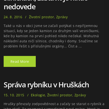
nedovede
24. 8. 2016
Životní prostor
,
Zprávy
Také u nás v obci jsme se začali potýkat s nepřijemnou
situací, kdy se jeden kamion za druhým valí vesničkami,
kde by kamion na první pohled nikdo nečekal. Mohutná
nákladní auta ničí silnice, chodníky i domy. Snažíme se
problém řešit s příslušnými orgány... Číst a ...
Read More
Správa rybníku v Hruškách
15. 10. 2015
Ekologie
,
Životní prostor
,
Zprávy
Hrušky převzaly zodpovědnost a začaly se starat o rybník a
jeho okolí. To znamená samozřejmě nové práce, které je